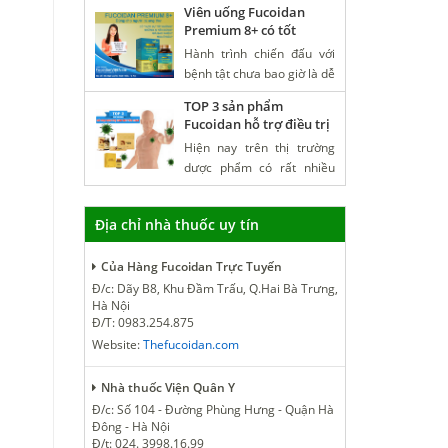
Viên uống Fucoidan
Premium 8+ có tốt
không, những ai nên
Hành trình chiến đấu với
dùng, giá bao nhiêu và
bệnh tật chưa bao giờ là dễ
mua ở đâu?
dàng. Đó không chỉ là nỗi
TOP 3 sản phẩm
đau về thể xác, mà còn là
Fucoidan hỗ trợ điều trị
những mệt mỏi, lo âu kéo
ung thư mà bạn nên biết
Hiện nay trên thị trường
dài, những lần điều trị kiệt
dược phẩm có rất nhiều
quệ sức lực, và cả hành
loại thực phẩm chức năng
trình gian nan tìm kiếm hy
hỗ trợ điều trị ung thư, từ
vọng giữa vô vàn phương
Địa chỉ nhà thuốc uy tín
sản phẩm trong nước đến
pháp hỗ trợ. Thấu hiểu
những sản phẩm nhập
những khó khăn ấy,
Của Hàng Fucoidan Trực Tuyến
khẩu. Và cùng 1 sản phẩm
Fucoidan Premium 8 ra đời
các đơn vị bán lẻ cũng có
Đ/c: Dãy B8, Khu Đầm Trấu, Q.Hai Bà Trưng,
- không chỉ là một sản
Hà Nội
giá bán chênh lệnh nhau
phẩm, mà còn là một
Đ/T: 0983.254.875
rất nhiều. Vậy làm thế nào
người bạn đồng hành, tiếp
Website:
Thefucoidan.com
để người ung thư có thể
thêm sức mạnh cho những
mua được sản phẩm tốt
“chiến binh thầm lặng”
Nhà thuốc Viện Quân Y
nhất với giá hợp lý nhất,
đang ngày đêm chiến đấu
hãy cùng tichchu.com tìm
Đ/c: Số 104 - Đường Phùng Hưng - Quận Hà
với bệnh tật.
Đông - Hà Nội
hiểu về các sản phẩm điều
Đ/t: 024. 3998.16.99
trị ung thư này nhé.