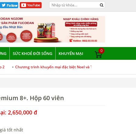
0
ỠNG
SỨC KHOẺ ĐỜI SỐNG
KHUYẾN MẠI
o 2
Chương trình khuyến mại đặc biệt Noel và Tết Dương Lịch 2026
emium 8+. Hộp 60 viên
i: 2,650,000 đ
giá tốt nhất