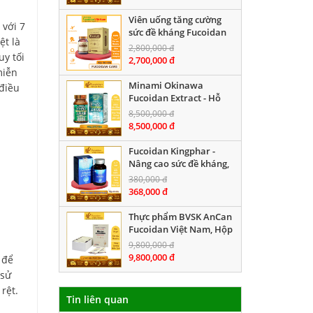
Viên uống tăng cường
 với 7
sức đề kháng Fucoidan
ệt là
Care, Hộp 60 viên nang
2,800,000 đ
uy tối
cứng
2,700,000 đ
miễn
Minami Okinawa
điều
Fucoidan Extract - Hỗ
trợ điều trị ung thư, Hộp
8,500,000 đ
240 viên
8,500,000 đ
Fucoidan Kingphar -
Nâng cao sức đề kháng,
Hộp 40 viên
380,000 đ
368,000 đ
Thực phẩm BVSK AnCan
Fucoidan Việt Nam, Hộp
30 gói bột
9,800,000 đ
9,800,000 đ
 để
 sử
rệt.
Tin liên quan