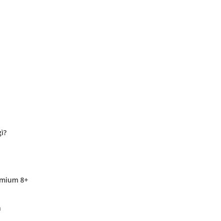
ì?
emium 8+
a