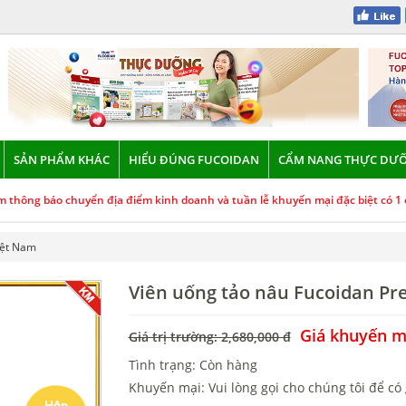
SẢN PHẨM KHÁC
HIỂU ĐÚNG FUCOIDAN
CẨM NANG THỰC DƯ
 thông báo chuyển địa điểm kinh doanh và tuần lễ khuyến mại đặc biệt có 1 
iệt Nam
Viên uống tảo nâu Fucoidan Pr
Giá khuyến mạ
Giá trị trường: 2,680,000 đ
Tình trạng: Còn hàng
Khuyến mại: Vui lòng gọi cho chúng tôi để có 