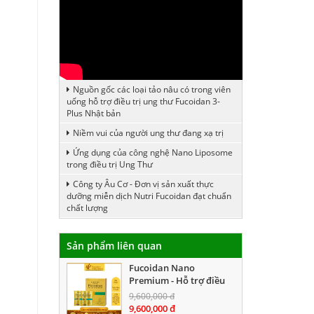
Nguồn gốc các loại tảo nâu có trong viên
uống hỗ trợ điều trị ung thư Fucoidan 3-
Plus Nhật bản
Niềm vui của người ung thư đang xạ trị
Ứng dụng của công nghệ Nano Liposome
trong điều trị Ung Thư
Công ty Âu Cơ - Đơn vị sản xuất thực
dưỡng miễn dịch Nutri Fucoidan đạt chuẩn
chất lượng
Sản phẩm liên quan
Fucoidan Nano
Premium - Hỗ trợ điều
trị ung thư. Hộp 30 gói
9,600,000 đ
9,600,000 đ