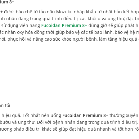
mium 8+
8+
được bào chế từ tảo nâu Mozuku nhập khẩu từ nhật bản kết hợp
ệnh nhân đang trong quá trình điều trị các khối u và ung thư, đặc bi
hi sử dụng viên nang
Fucoidan Premium 8+
đúng giờ sẽ giúp phát h
tác nhân oxy hóa đồng thời giúp bảo vệ các tế bào lành, bảo vệ hệ 
ỏi, phục hồi và nâng cao sức khỏe người bệnh, làm tăng hiệu quả 
ăn tối
có hiệu quả. Tốt nhất nên uống
Fucoidan Premium 8+
thường xuyên
bướu và ung thư. Đối với bệnh nhân đang trong quá trình điều trị,
hương pháp điều trị khác sẽ giúp đạt hiệu quả nhanh và tốt hơn rõ 