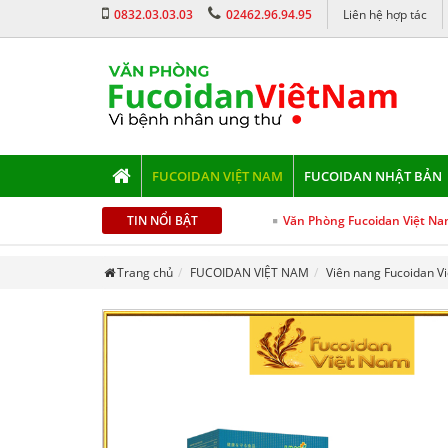
0832.03.03.03
02462.96.94.95
Liên hệ hợp tác
FUCOIDAN VIỆT NAM
FUCOIDAN NHẬT BẢN
TIN NỔI BẬT
Văn Phòng Fucoidan Việt Nam
Trang chủ
FUCOIDAN VIỆT NAM
Viên nang Fucoidan V