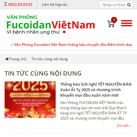
0832.03.03.03
Liên hệ hợp tác
0
Văn Phòng Fucoidan Việt Nam thông báo chuyển địa điểm kinh doanh v
Trang chủ
Tin tức cùng nội dung
TIN TỨC CÙNG NỘI DUNG
Thông báo lịch nghỉ TẾT NGUYÊN ĐÁN
Xuân Ất Tỵ 2025 và chương trình
khuyến mại đầu xuân năm mới
Văn Phòng FUCOIDAN VIỆT NAM trân
trọng thông báo tới toàn thể Quý Khách
hàng lịch nghỉ TẾT NGUYÊN ĐÁN ẤT TỴ
2025 và chương trình khuyến mại đầu
xuân năm mới, cụ thể như sau
Chi tiết ...