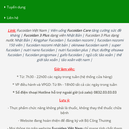
Tuyển dụng
Liên hệ
Link:
Fucoidan Việt Nam
| Viên uống
Fucoidan Care
tăng cường sức đề
kháng |
Fucoidan 3 Plus
dạng viê
n Nhật Bản |
Fucoidan 3 Plus dạng
nước
Nhật Bản | Kingphar Fucoidan | fucoidan nozomi | fucoidan nozomi
150 viên | fucoidan nozomi nhật bản | okinawa fucoidan xanh | super
fucoidan | nutri nano fucoidan | nutri fucoidan plus | thực dưỡng ohsawa
fucoidan | fucoidan progomax | gafo fucoidan | ngũ cốc tảo xoắn | thế
giới tảo xoắn | tảo xoắn việt nam |
Giờ làm việc:
* Từ: 7h30 - 22h00 các ngày trong tuần (hệ thống cửa hàng)
* VP điều hành và VPGD: Từ 8h - 18h00 tất cả các ngày trong tuần
* Số điện thoại Hotline hỗ trợ ngoài giờ (có zalo): 0832.03.03.03
Lưu ý:
- Thực phẩm chức năng không phải là thuốc, không thay thế thuốc chữa
bệnh
- Website đang hoàn thiện để đăng ký với Bộ Công Thương
- Mọi thông tin trên website
Fucoidan Việt Nam
chỉ mang tính chất tham