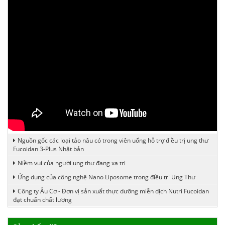
Nguồn gốc các loại tảo nâu có trong viên uống hỗ trợ điều trị ung thư
Fucoidan 3-Plus Nhật bản
Niềm vui của người ung thư đang xạ trị
Ứng dụng của công nghệ Nano Liposome trong điều trị Ung Thư
Công ty Âu Cơ - Đơn vị sản xuất thực dưỡng miễn dịch Nutri Fucoidan
đạt chuẩn chất lượng