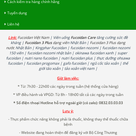
Cách kiểm tra hàng chính hãng
Tuyển dụng
Liên hệ
Link:
Fucoidan Việt Nam
| Viên uống
Fucoidan Care
tăng cường sức đề
kháng |
Fucoidan 3 Plus
dạng viê
n Nhật Bản |
Fucoidan 3 Plus dạng
nước
Nhật Bản | Kingphar Fucoidan | fucoidan nozomi | fucoidan nozomi
150 viên | fucoidan nozomi nhật bản | okinawa fucoidan xanh | super
fucoidan | nutri nano fucoidan | nutri fucoidan plus | thực dưỡng ohsawa
fucoidan | fucoidan progomax | gafo fucoidan | ngũ cốc tảo xoắn | thế
giới tảo xoắn | tảo xoắn việt nam |
Giờ làm việc:
* Từ: 7h30 - 22h00 các ngày trong tuần (hệ thống cửa hàng)
* VP điều hành và VPGD: Từ 8h - 18h00 tất cả các ngày trong tuần
* Số điện thoại Hotline hỗ trợ ngoài giờ (có zalo): 0832.03.03.03
Lưu ý:
- Thực phẩm chức năng không phải là thuốc, không thay thế thuốc chữa
bệnh
- Website đang hoàn thiện để đăng ký với Bộ Công Thương