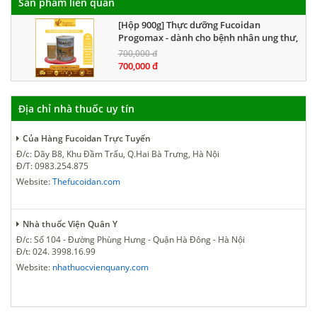
Sản phẩm liên quan
[Hộp 900g] Thực dưỡng Fucoidan
Progomax - dành cho bệnh nhân ung thư,
người ăn thực dưỡng
700,000 đ
700,000 đ
Địa chỉ nhà thuốc uy tín
Của Hàng Fucoidan Trực Tuyến
Đ/c: Dãy B8, Khu Đầm Trấu, Q.Hai Bà Trưng, Hà Nội
Đ/T: 0983.254.875
Website:
Thefucoidan.com
Nhà thuốc Viện Quân Y
Đ/c: Số 104 - Đường Phùng Hưng - Quận Hà Đông - Hà Nội
Đ/t: 024. 3998.16.99
Website:
nhathuocvienquany.com