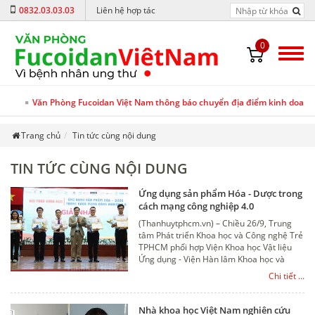
0832.03.03.03
Liên hệ hợp tác
0
Văn Phòng Fucoidan Việt Nam thông báo chuyển địa điểm kinh doanh v
Trang chủ
Tin tức cùng nội dung
TIN TỨC CÙNG NỘI DUNG
Ứng dụng sản phẩm Hóa - Dược trong
cách mạng công nghiệp 4.0
(Thanhuytphcm.vn) – Chiều 26/9, Trung
tâm Phát triển Khoa học và Công nghệ Trẻ
TPHCM phối hợp Viện Khoa học Vật liệu
Ứng dụng - Viện Hàn lâm Khoa học và
Công nghệ Việt Nam và Trường Đại học
Chi tiết ...
Nguyễn Tất Thành tổ chức Hội thảo khoa
học “Ứng dụng sản phẩm Hóa - Dược
trong cách mạng công nghiệp 4.0”.
Nhà khoa học Việt Nam nghiên cứu