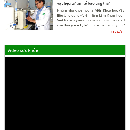
vật liệu tự tìm tế bào ung thư
Nhóm nhà khoa học tại Viện Khoa học Vật
liệu Ứng dụng - Viện Hàm Lâm Khoa Học
Việt Nam nghiên cứu nano liposome có cơ
chế thông minh, tự tìm diệt tế bào ung thư
mà không hại tế bào lành.
Chi tiết ...
Video sức khỏe