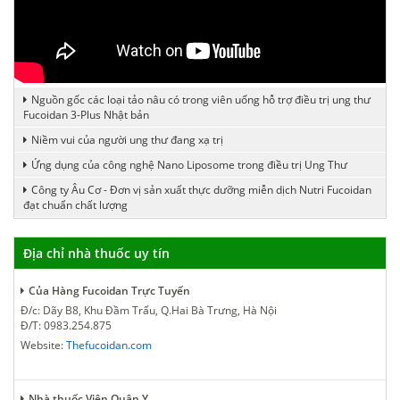
Nguồn gốc các loại tảo nâu có trong viên uống hỗ trợ điều trị ung thư
Fucoidan 3-Plus Nhật bản
Niềm vui của người ung thư đang xạ trị
Ứng dụng của công nghệ Nano Liposome trong điều trị Ung Thư
Công ty Âu Cơ - Đơn vị sản xuất thực dưỡng miễn dịch Nutri Fucoidan
đạt chuẩn chất lượng
Địa chỉ nhà thuốc uy tín
Của Hàng Fucoidan Trực Tuyến
Đ/c: Dãy B8, Khu Đầm Trấu, Q.Hai Bà Trưng, Hà Nội
Đ/T: 0983.254.875
Website:
Thefucoidan.com
Nhà thuốc Viện Quân Y