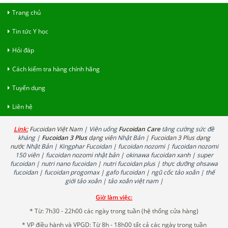
Trang chủ
Tin tức Y học
Hỏi đáp
Cách kiểm tra hàng chính hãng
Tuyển dụng
Liên hệ
Link:
Fucoidan Việt Nam
| Viên uống
Fucoidan Care
tăng cường sức đề
kháng |
Fucoidan 3 Plus
dạng viê
n Nhật Bản |
Fucoidan 3 Plus dạng
nước
Nhật Bản | Kingphar Fucoidan | fucoidan nozomi | fucoidan nozomi
150 viên | fucoidan nozomi nhật bản | okinawa fucoidan xanh | super
fucoidan | nutri nano fucoidan | nutri fucoidan plus | thực dưỡng ohsawa
fucoidan | fucoidan progomax | gafo fucoidan | ngũ cốc tảo xoắn | thế
giới tảo xoắn | tảo xoắn việt nam |
Giờ làm việc:
* Từ: 7h30 - 22h00 các ngày trong tuần (hệ thống cửa hàng)
* VP điều hành và VPGD: Từ 8h - 18h00 tất cả các ngày trong tuần