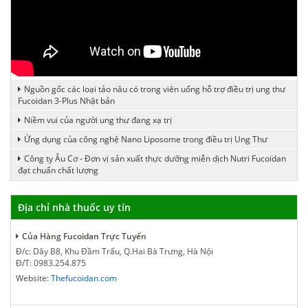
Nguồn gốc các loại tảo nâu có trong viên uống hỗ trợ điều trị ung thư
Fucoidan 3-Plus Nhật bản
Niềm vui của người ung thư đang xạ trị
Ứng dụng của công nghệ Nano Liposome trong điều trị Ung Thư
Công ty Âu Cơ - Đơn vị sản xuất thực dưỡng miễn dịch Nutri Fucoidan
đạt chuẩn chất lượng
Địa chỉ nhà thuốc uy tín
Của Hàng Fucoidan Trực Tuyến
Đ/c: Dãy B8, Khu Đầm Trấu, Q.Hai Bà Trưng, Hà Nội
Đ/T: 0983.254.875
Website:
Thefucoidan.com