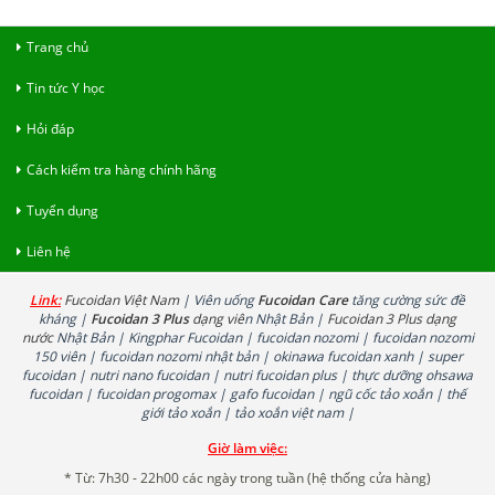
Trang chủ
Tin tức Y học
Hỏi đáp
Cách kiểm tra hàng chính hãng
Tuyển dụng
Liên hệ
Link:
Fucoidan Việt Nam
| Viên uống
Fucoidan Care
tăng cường sức đề
kháng |
Fucoidan 3 Plus
dạng viê
n Nhật Bản |
Fucoidan 3 Plus dạng
nước
Nhật Bản | Kingphar Fucoidan | fucoidan nozomi | fucoidan nozomi
150 viên | fucoidan nozomi nhật bản | okinawa fucoidan xanh | super
fucoidan | nutri nano fucoidan | nutri fucoidan plus | thực dưỡng ohsawa
fucoidan | fucoidan progomax | gafo fucoidan | ngũ cốc tảo xoắn | thế
giới tảo xoắn | tảo xoắn việt nam |
Giờ làm việc:
* Từ: 7h30 - 22h00 các ngày trong tuần (hệ thống cửa hàng)