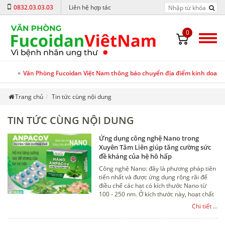
0832.03.03.03
Liên hệ hợp tác
0
Văn Phòng Fucoidan Việt Nam thông báo chuyển địa điểm kinh doanh v
Trang chủ
Tin tức cùng nội dung
TIN TỨC CÙNG NỘI DUNG
Ứng dụng công nghệ Nano trong
Xuyên Tâm Liên giúp tăng cường sức
đề kháng của hệ hô hấp
Công nghệ Nano: đây là phương pháp tiên
tiến nhất và được ứng dụng rộng rãi để
điều chế các hạt có kích thước Nano từ
100 - 250 nm. Ở kích thước này, hoạt chất
được hấp thu tối đa, được bảo vệ bởi tác
Chi tiết ...
nhân bên ngoài và bên trong cơ thể, được
nhả từ từ vào trong máu, cùng với các tác